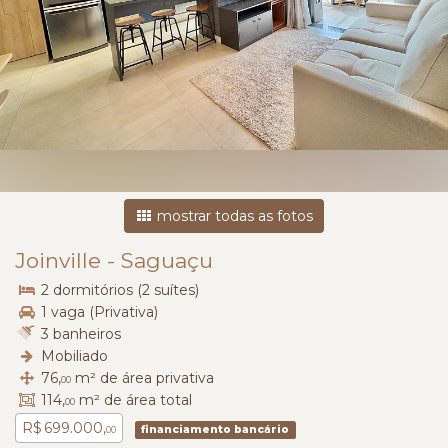
mostrar todas as fotos
Joinville
-
Saguaçu
2 dormitórios (2 suítes)
1 vaga (Privativa)
3 banheiros
Mobiliado
76,
m² de área privativa
00
114,
m² de área total
00
R$ 699.000,
financiamento bancário
00