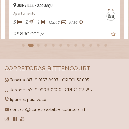
JOINVILLE -
SAGUAÇU
#116
Apartamento
3
2
1
132,
91,
45
96
R$ 890.000,
00
CORRETORAS BITTENCOURT
Janaina
(47)
9.9157-8597 - CRECI 36.695
Josiane
(47)
9.9908-0606 - CRECI 27.585
ligamos para você
contato@corretorasbittencourt.com.br