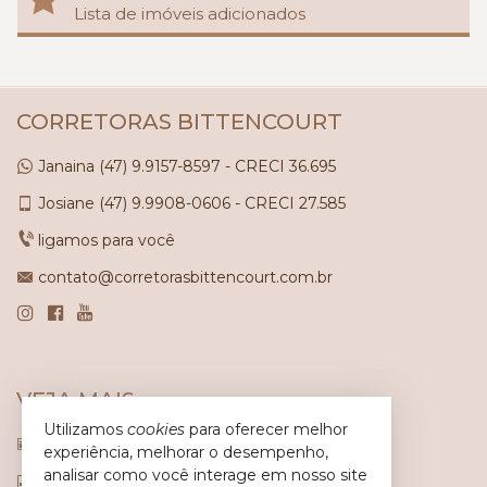
Lista de imóveis adicionados
CORRETORAS BITTENCOURT
Janaina
(47)
9.9157-8597 - CRECI 36.695
Josiane
(47)
9.9908-0606 - CRECI 27.585
ligamos para você
contato@corretorasbittencourt.com.br
VEJA MAIS
Utilizamos
cookies
para oferecer melhor
receba nosso newsletter
experiência, melhorar o desempenho,
analisar como você interage em nosso site
indicadores financeiros