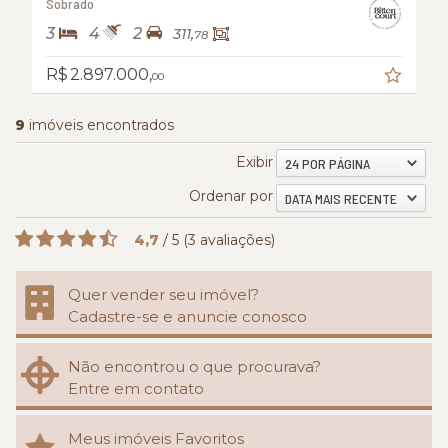
Sobrado
3
4
2
311,
78
R$ 2.897.000,
00
9
imóveis encontrados
Exibir
24 POR PÁGINA
Ordenar por
DATA MAIS RECENTE
4,7
/
5
(
3
avaliações)
Quer vender seu imóvel?
Cadastre-se e anuncie conosco
Não encontrou o que procurava?
Entre em contato
Meus imóveis Favoritos