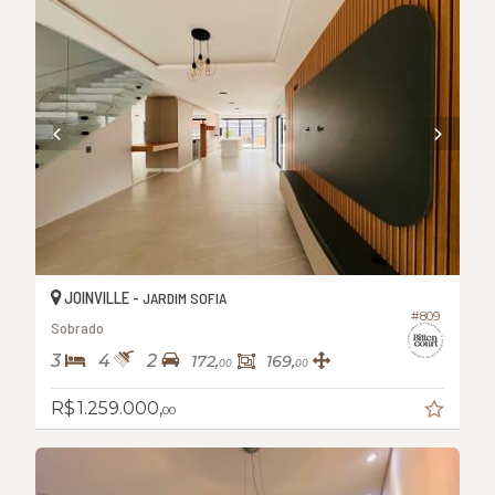
JOINVILLE -
JARDIM SOFIA
#809
Sobrado
3
4
2
172,
169,
00
00
R$ 1.259.000,
00