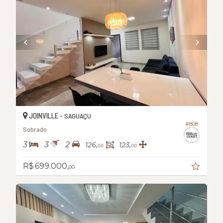
JOINVILLE -
SAGUAÇU
#808
Sobrado
3
3
2
126,
123,
00
00
R$ 699.000,
00