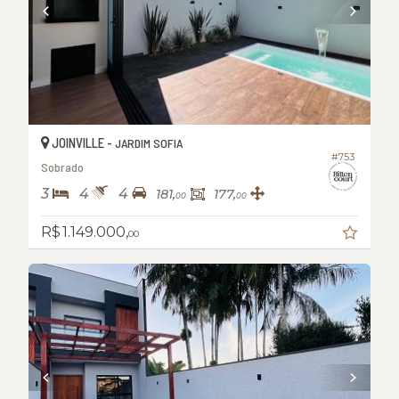
JOINVILLE -
JARDIM SOFIA
#753
Sobrado
3
4
4
181,
177,
00
00
R$ 1.149.000,
00