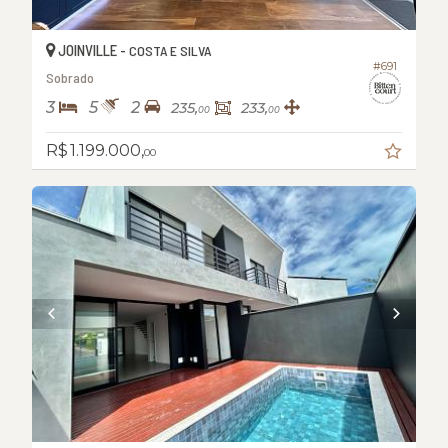
JOINVILLE -
COSTA E SILVA
#691
Sobrado
3
5
2
235,
233,
00
00
R$ 1.199.000,
00