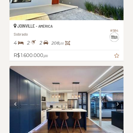
JOINVILLE -
AMÉRICA
#584
Sobrado
4
2
2
208,
00
R$ 1.600.000,
00