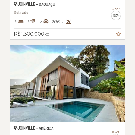
JOINVILLE -
SAGUAÇU
#657
Sobrado
3
3
2
206,
00
R$ 1.300.000,
00
JOINVILLE -
AMÉRICA
#548