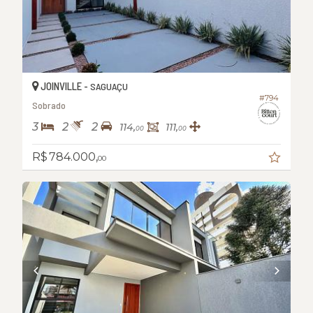
JOINVILLE -
SAGUAÇU
#794
Sobrado
3
2
2
114,
111,
00
00
R$ 784.000,
00