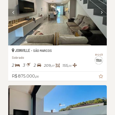
JOINVILLE -
SÃO MARCOS
#449
Sobrado
2
3
2
209,
155,
07
00
R$ 875.000,
00