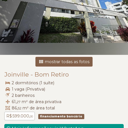
mostrar todas as fotos
Joinville
-
Bom Retiro
2 dormitórios (1 suíte)
1 vaga (Privativa)
2 banheiros
61,
m² de área privativa
27
86,
m² de área total
52
R$ 599.000,
financiamento bancário
00