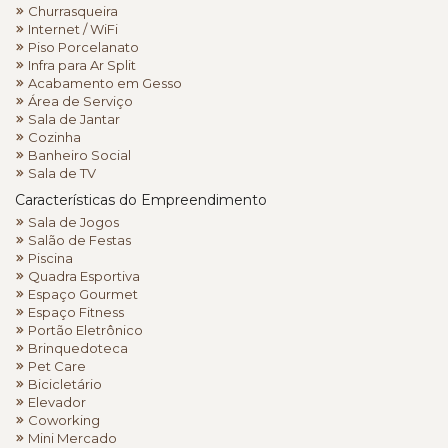
Churrasqueira
Internet / WiFi
Piso Porcelanato
Infra para Ar Split
Acabamento em Gesso
Área de Serviço
Sala de Jantar
Cozinha
Banheiro Social
Sala de TV
Características do Empreendimento
Sala de Jogos
Salão de Festas
Piscina
Quadra Esportiva
Espaço Gourmet
Espaço Fitness
Portão Eletrônico
Brinquedoteca
Pet Care
Bicicletário
Elevador
Coworking
Mini Mercado