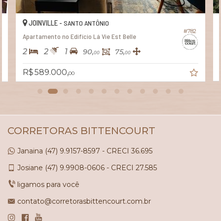
JOINVILLE -
SANTO ANTÔNIO
#782
Apartamento no Edifício Lá Vie Est Belle
2
2
1
90,
75,
00
00
R$ 589.000,
00
CORRETORAS BITTENCOURT
Janaina
(47)
9.9157-8597 - CRECI 36.695
Josiane
(47)
9.9908-0606 - CRECI 27.585
ligamos para você
contato@corretorasbittencourt.com.br