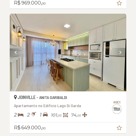
R$ 969.000,
00
JOINVILLE -
ANITA GARIBALDI
#801
Apartamento no Edifício Lago Di Garda
2
2
1
101,
74,
00
00
R$ 649.000,
00