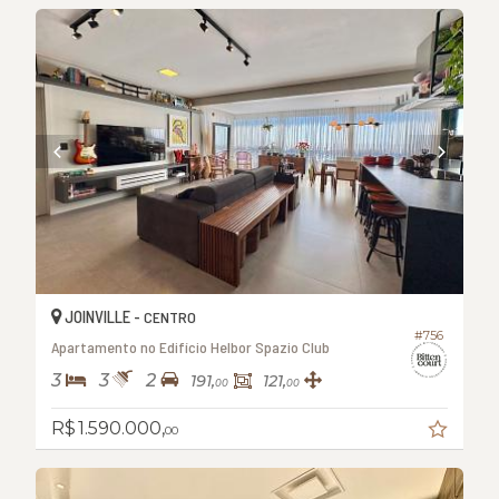
JOINVILLE -
CENTRO
#756
Apartamento no Edifício Helbor Spazio Club
3
3
2
191,
121,
00
00
R$ 1.590.000,
00