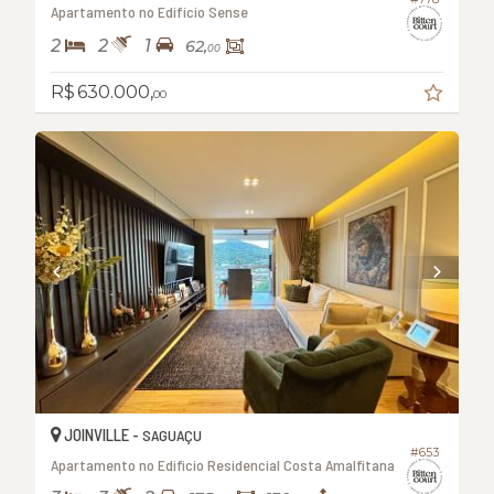
Apartamento no Edifício Sense
2
2
1
62,
00
R$ 630.000,
00
JOINVILLE -
SAGUAÇU
#653
Apartamento no Edificio Residencial Costa Amalfitana