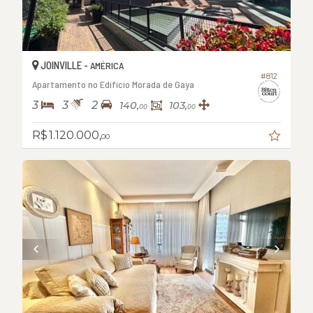
JOINVILLE -
AMÉRICA
#812
Apartamento no Edifício Morada de Gaya
3
3
2
140,
103,
00
00
R$ 1.120.000,
00