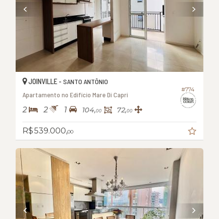
JOINVILLE -
SANTO ANTÔNIO
#774
Apartamento no Edifício Mare Di Capri
2
2
1
104,
72,
00
00
R$ 539.000,
00