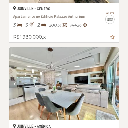
JOINVILLE -
CENTRO
#800
Apartamento no Edifício Palazzo Anthurium
3
3
2
200,
144,
00
00
R$ 1.980.000,
00
JOINVILLE -
AMÉRICA