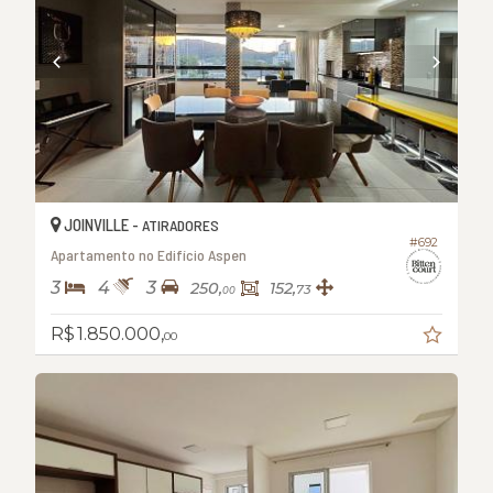
JOINVILLE -
ATIRADORES
#692
Apartamento no Edifício Aspen
3
4
3
250,
152,
73
00
R$ 1.850.000,
00