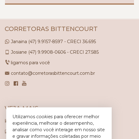
CORRETORAS BITTENCOURT
Janaina
(47)
9.9157-8597 - CRECI 36.695
Josiane
(47)
9.9908-0606 - CRECI 27.585
ligamos para você
contato@corretorasbittencourt.com.br
VEJA MAIS
Utilizamos
cookies
para oferecer melhor
receba nosso newsletter
experiência, melhorar o desempenho,
analisar como você interage em nosso site
indicadores financeiros
e gravar informações coletadas por meio