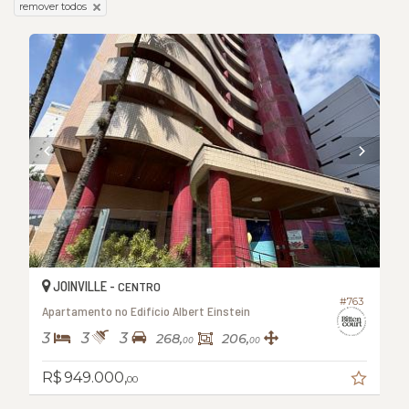
remover todos
JOINVILLE -
CENTRO
#763
Apartamento no Edifício Albert Einstein
3
3
3
268,
206,
00
00
R$ 949.000,
00