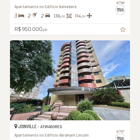
#798
Apartamento no Edifício Belvedere
3
2
2
136,
114,
00
00
R$ 950.000,
00
JOINVILLE -
ATIRADORES
#797
Apartamento no Edifício Abraham Lincoln