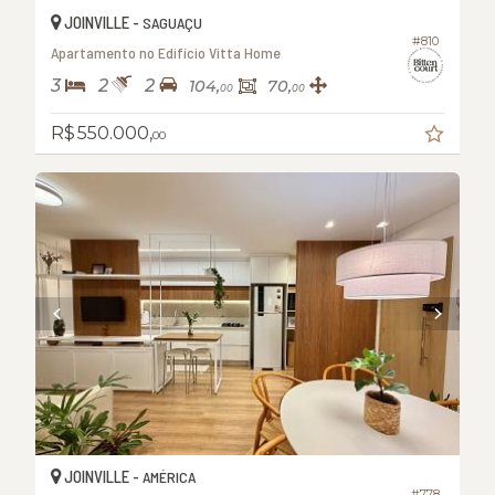
JOINVILLE -
SAGUAÇU
#810
Apartamento no Edifício Vitta Home
3
2
2
104,
70,
00
00
R$ 550.000,
00
JOINVILLE -
AMÉRICA
#778