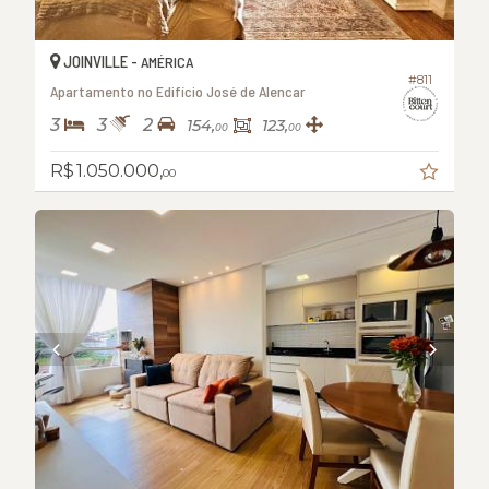
JOINVILLE -
AMÉRICA
#811
Apartamento no Edifício José de Alencar
3
3
2
154,
123,
00
00
R$ 1.050.000,
00