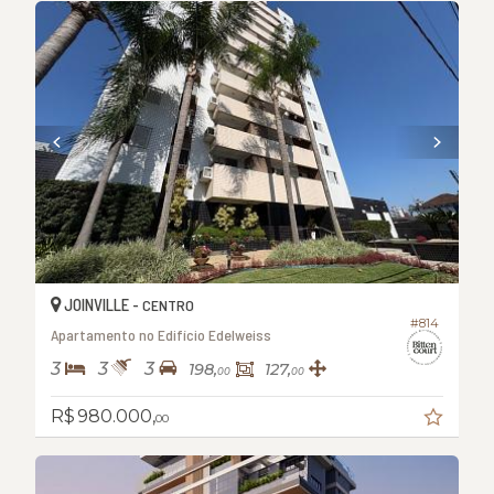
JOINVILLE -
CENTRO
#814
Apartamento no Edifício Edelweiss
3
3
3
198,
127,
00
00
R$ 980.000,
00