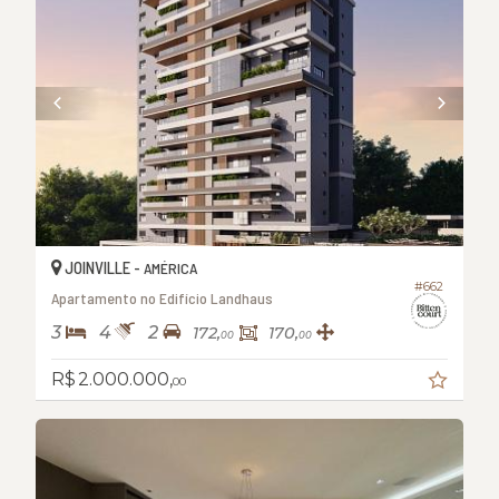
JOINVILLE -
AMÉRICA
#662
Apartamento no Edifício Landhaus
3
4
2
172,
170,
00
00
R$ 2.000.000,
00