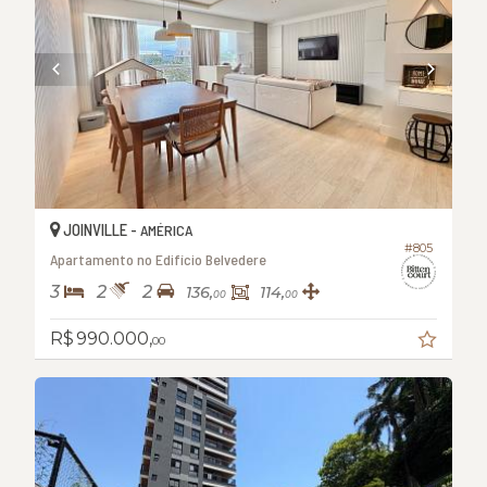
JOINVILLE -
AMÉRICA
#805
Apartamento no Edifício Belvedere
3
2
2
136,
114,
00
00
R$ 990.000,
00