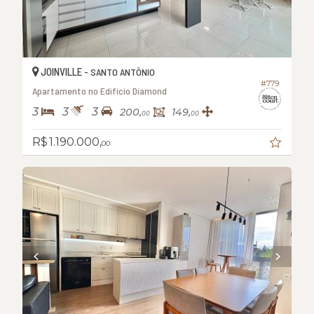
JOINVILLE -
SANTO ANTÔNIO
#779
Apartamento no Edifício Diamond
3
3
3
200,
149,
00
00
R$ 1.190.000,
00