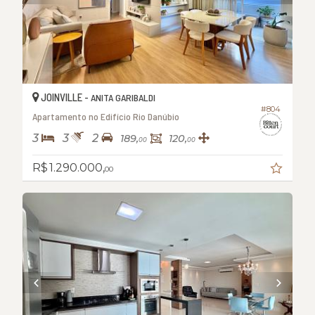
JOINVILLE -
ANITA GARIBALDI
#804
Apartamento no Edifício Rio Danúbio
3
3
2
189,
120,
00
00
R$ 1.290.000,
00