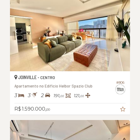
JOINVILLE -
CENTRO
#806
Apartamento no Edifício Helbor Spazio Club
3
3
2
191,
121,
00
00
R$ 1.590.000,
00