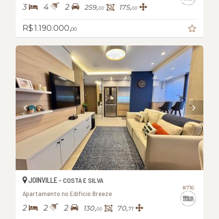
3
4
2
259,
175,
00
00
R$ 1.190.000,
00
JOINVILLE -
COSTA E SILVA
#716
Apartamento no Edifício Breeze
2
2
2
130,
70,
71
00