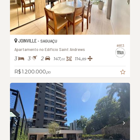
JOINVILLE -
SAGUAÇU
#813
Apartamento no Edifício Saint Andrews
3
3
2
147,
114,
89
00
R$ 1.200.000,
00