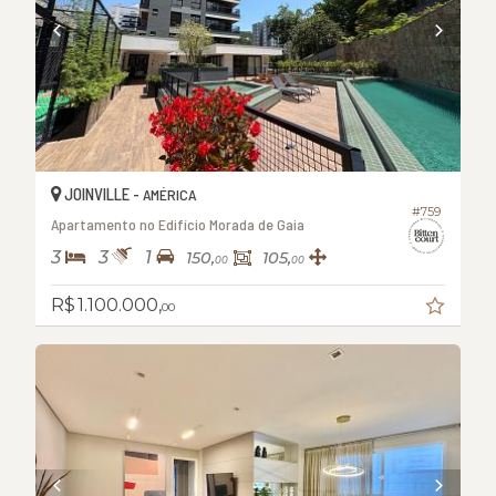
JOINVILLE -
AMÉRICA
#759
Apartamento no Edifício Morada de Gaia
3
3
1
150,
105,
00
00
R$ 1.100.000,
00