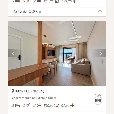
3
3
2
175,
130,
55
78
R$ 1.385.000,
00
JOINVILLE -
SAGUAÇU
#807
Apartamento no Edifício Guara
3
2
2
130,
92,
00
00