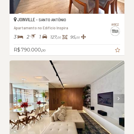
JOINVILLE -
SANTO ANTÔNIO
#802
Apartamento no Edifício Inspira
3
2
1
127,
95,
00
00
R$ 790.000,
00