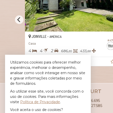
JOINVILLE -
AMÉRICA
#065
#47
Casa
4
4
2
686,
433,
85
88
R$ 3.700.000,
Utilizamos
cookies
para oferecer melhor
00
experiência, melhorar o desempenho,
analisar como você interage em nosso site
e gravar informações coletadas por meio
de formulários.
CORRETORAS BITTENCOURT
Ao utilizar esse site, você concorda com o
uso de
cookies
. Para mais informações
Janaina
(47)
9.9157-8597 - CRECI 36.695
visite
Política de Privacidade
.
Josiane
(47)
9.9908-0606 - CRECI 27.585
Você aceita o uso de
cookies
?
ligamos para você