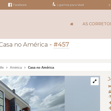
Facebook
Ligamos para Você
E
AS CORRETO
-
#457
Casa no América
lle
América
Casa no América
J