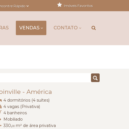
Imóveis Favoritos
ncontre Rápido
RAS
VENDAS
CONTATO
oinville
-
América
4 dormitórios (4 suítes)
4 vagas (Privativa)
4 banheiros
Mobiliado
330,
m² de área privativa
00