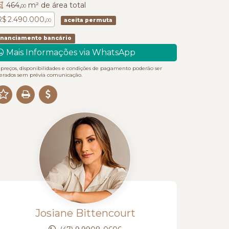
464,
m² de área total
00
R$ 2.490.000,
aceita permuta
00
inanciamento bancário
Mais Informações via WhatsApp
 preços, disponibilidades e condições de pagamento poderão ser
terados sem prévia comunicação.
Josiane Bittencourt