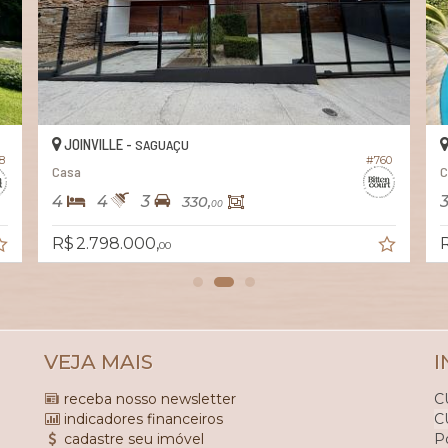
JOINVILLE -
SAGUAÇU
8
#760
Casa
C
4
4
3
330,
00
R$ 2.798.000,
R
00
VEJA MAIS
I
receba nosso newsletter
C
indicadores financeiros
C
cadastre seu imóvel
P