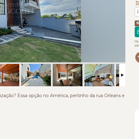
f
Os
al
zação? Essa opção no América, pertinho da rua Orleans e