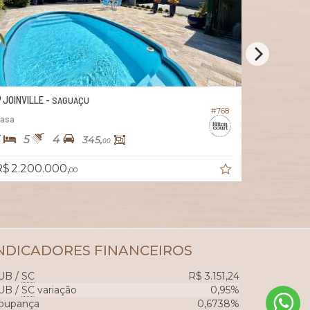
JOINVILLE -
JOINVILL
SAGUAÇU
#768
asa
Casa
3
5
4
4
5
345,
00
$ 2.200.000,
R$ 2.900
00
NDICADORES
FINANCEIROS
UB /
SC
R$ 3.151,24
UB /
SC
variação
0,95%
oupança
0,6738%