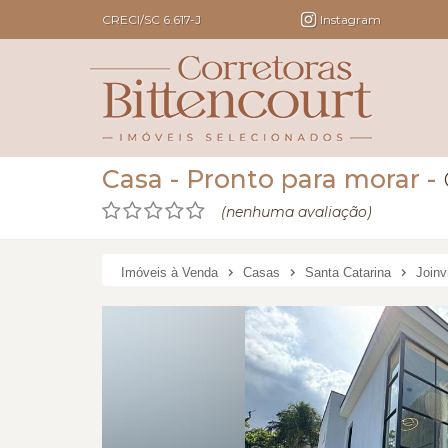
CRECI/SC 6.617-J
Instagram
Casa
- Pronto para morar
-
(nenhuma avaliação)
Imóveis à Venda
Casas
Santa Catarina
Joinvi