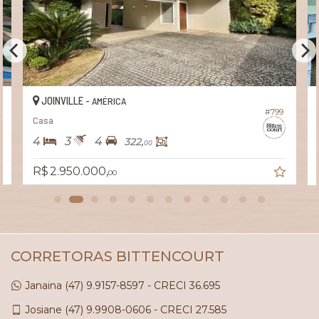
JOINVILLE -
AMÉRICA
#799
Casa
4
3
4
322,
00
R$ 2.950.000,
00
CORRETORAS BITTENCOURT
Janaina
(47)
9.9157-8597 - CRECI 36.695
Josiane
(47)
9.9908-0606 - CRECI 27.585