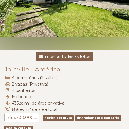
mostrar todas as fotos
Joinville
-
América
4 dormitórios (2 suítes)
2 vagas (Privativa)
4 banheiros
Mobiliado
433,
m² de área privativa
88
686,
m² de área total
85
R$ 3.700.000,
aceita permuta
financiamento bancário
00
aceita veículo