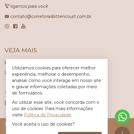
ligamos para você
contato@corretorasbittencourt.com.br
VEJA MAIS
receba nosso newsletter
Utilizamos
cookies
para oferecer melhor
indicadores financeiros
experiência, melhorar o desempenho,
analisar como você interage em nosso site
cadastre seu imóvel
e gravar informações coletadas por meio
imóveis favoritos
de formulários.
Ao utilizar esse site, você concorda com o
mapa de imóveis
uso de
cookies
. Para mais informações
visite
Política de Privacidade
.
©
2026
CRECI/SC 6.617-J
Política de Privacidade
Você aceita o uso de
cookies
?