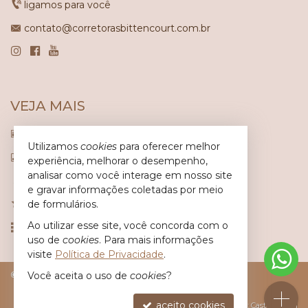
ligamos para você
contato@corretorasbittencourt.com.br
VEJA MAIS
receba nosso newsletter
Utilizamos
cookies
para oferecer melhor
indicadores financeiros
experiência, melhorar o desempenho,
analisar como você interage em nosso site
cadastre seu imóvel
e gravar informações coletadas por meio
de formulários.
imóveis favoritos
Ao utilizar esse site, você concorda com o
mapa de imóveis
uso de
cookies
. Para mais informações
visite
Política de Privacidade
.
Você aceita o uso de
cookies
?
©
2026
CRECI/SC 6.617-J
Política de Privacidade
aceito cookies
Site para imobiliárias
: Castel Digital