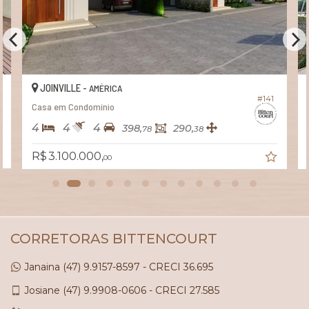
JOINVILLE -
AMÉRICA
#141
Casa em Condomínio
4
4
4
398,
290,
78
38
R$ 3.100.000,
00
CORRETORAS BITTENCOURT
Janaina
(47)
9.9157-8597 - CRECI 36.695
Josiane
(47)
9.9908-0606 - CRECI 27.585