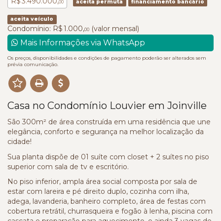
R$ 3.490.000,
aceita permuta
financiamento bancário
00
aceita veículo
Condomínio: R$ 1.000,
(valor mensal)
00
Mais Informações via WhatsApp
Os preços, disponibilidades e condições de pagamento poderão ser alterados sem
prévia comunicação.
Casa no Condomínio Louvier em Joinville
São 300m² de área construída em uma residência que une
elegância, conforto e segurança na melhor localização da
cidade!
Sua planta dispõe de 01 suíte com closet + 2 suítes no piso
superior com sala de tv e escritório.
No piso inferior, ampla área social composta por sala de
estar com lareira e pé direito duplo, cozinha com ilha,
adega, lavanderia, banheiro completo, área de festas com
cobertura retrátil, churrasqueira e fogão à lenha, piscina com