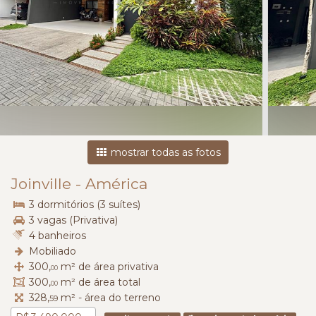
mostrar todas as fotos
Joinville
-
América
3 dormitórios (3 suítes)
3 vagas (Privativa)
4 banheiros
Mobiliado
300,
m² de área privativa
00
300,
m² de área total
00
328,
m² - área do terreno
59