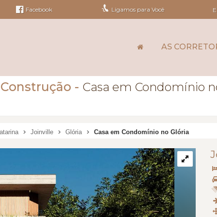
Facebook
Ligamos para Você
E
AS CORRETO
 Construção
-
Casa em Condomínio no
atarina
Joinville
Glória
Casa em Condomínio no Glória
J