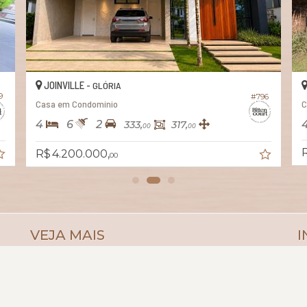
JOINVILLE -
GLÓRIA
9
#796
Casa em Condomínio
C
4
6
2
333,
317,
00
00
R
R$ 4.200.000,
00
VEJA MAIS
I
receba nosso newsletter
C
indicadores financeiros
C
cadastre seu imóvel
P
mapa de imóveis
D