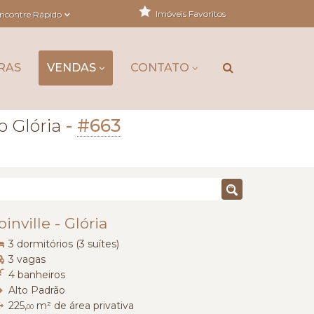
Imóveis Favoritos
ncontre Rápido
RAS
VENDAS
CONTATO
-
#663
 Glória
oinville
-
Glória
3 dormitórios (3 suítes)
3 vagas
4 banheiros
Alto Padrão
225,
m² de área privativa
00