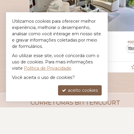
Utilizamos
cookies
para oferecer melhor
experiência, melhorar o desempenho,
analisar como você interage em nosso site
JOINVILLE -
AMÉRICA
e gravar informações coletadas por meio
#484
#66
Casa no Condomínio Louvier
de formulários.
3
4
3
300,
Ao utilizar esse site, você concorda com o
00
uso de
cookies
. Para mais informações
R$ 3.490.000,
visite
Política de Privacidade
.
00
Você aceita o uso de
cookies
?
aceito cookies
CORRETORAS BITTENCOURT
Janaina
(47)
9.9157-8597 - CRECI 36.695
Josiane
(47)
9.9908-0606 - CRECI 27.585
ligamos para você
contato@corretorasbittencourt.com.br