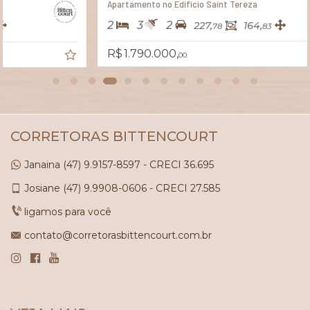
Apartamento no Edifício Saint Tereza
2
3
2
227,
164,
78
83
R$ 1.790.000,
00
CORRETORAS BITTENCOURT
Janaina
(47)
9.9157-8597 - CRECI 36.695
Josiane
(47)
9.9908-0606 - CRECI 27.585
ligamos para você
contato@corretorasbittencourt.com.br