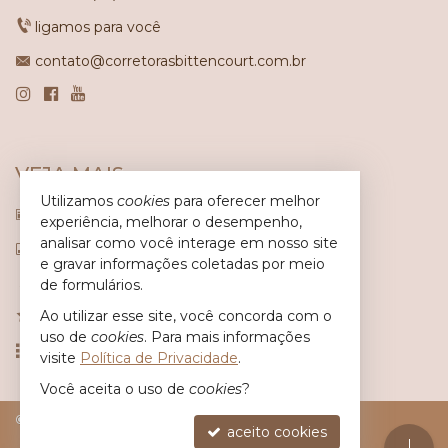
ligamos para você
contato@corretorasbittencourt.com.br
VEJA MAIS
Utilizamos
cookies
para oferecer melhor
receba nosso newsletter
experiência, melhorar o desempenho,
analisar como você interage em nosso site
indicadores financeiros
e gravar informações coletadas por meio
cadastre seu imóvel
de formulários.
Ao utilizar esse site, você concorda com o
imóveis favoritos
uso de
cookies
. Para mais informações
mapa de imóveis
visite
Política de Privacidade
.
Você aceita o uso de
cookies
?
©
2026
CRECI/SC 6.617-J
Política de Privacidade
aceito cookies