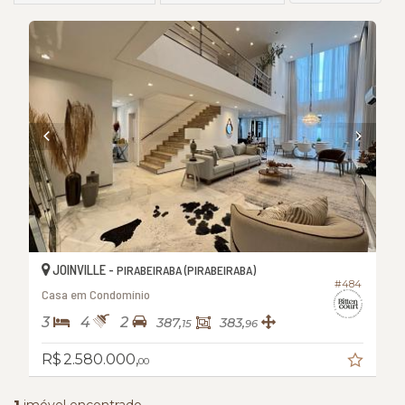
JOINVILLE -
PIRABEIRABA (PIRABEIRABA)
#484
Casa em Condomínio
3
4
2
387,
383,
15
96
R$ 2.580.000,
00