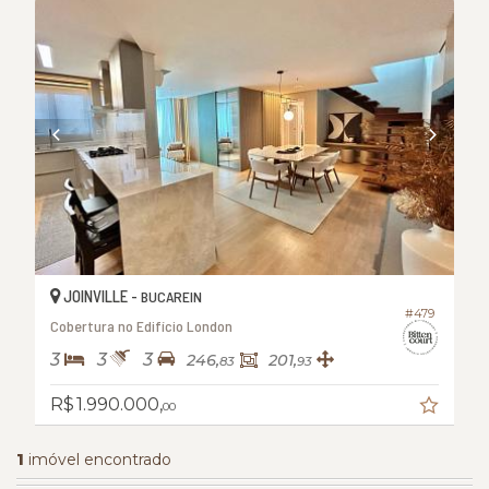
JOINVILLE -
BUCAREIN
#479
Cobertura no Edifício London
3
3
3
246,
201,
83
93
R$ 1.990.000,
00
1
imóvel encontrado