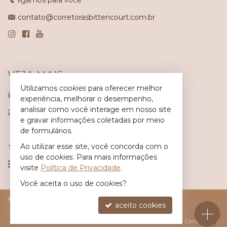
ligamos para você
contato@corretorasbittencourt.com.br
VEJA MAIS
Utilizamos
cookies
para oferecer melhor
receba nosso newsletter
experiência, melhorar o desempenho,
analisar como você interage em nosso site
indicadores financeiros
e gravar informações coletadas por meio
cadastre seu imóvel
de formulários.
Ao utilizar esse site, você concorda com o
imóveis favoritos
uso de
cookies
. Para mais informações
mapa de imóveis
visite
Política de Privacidade
.
Você aceita o uso de
cookies
?
©
2026
CRECI/SC 6.617-J
Política de Privacidade
aceito cookies
Site para imobiliárias
: Castel Digital