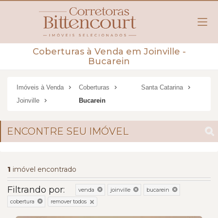
Coberturas à Venda em Joinville -
Bucarein
Imóveis à Venda
Coberturas
Santa Catarina
Joinville
Bucarein
ENCONTRE SEU IMÓVEL
1
imóvel encontrado
Filtrando por:
venda
joinville
bucarein
remover todos
cobertura