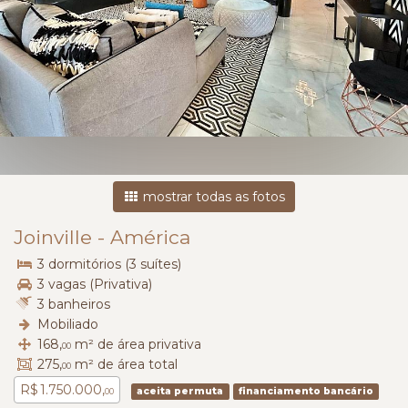
mostrar todas as fotos
Joinville
-
América
3 dormitórios (3 suítes)
3 vagas (Privativa)
3 banheiros
Mobiliado
168,
m² de área privativa
00
275,
m² de área total
00
R$ 1.750.000,
aceita permuta
financiamento bancário
00