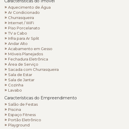
Características do Imóvel
Aquecimento de Água
Ar Condicionado
Churrasqueira
Internet / WiFi
Piso Porcelanato
TV a Cabo
Infra para Ar Split
Andar Alto
Acabamento em Gesso
Móveis Planejados
Fechadura Eletrônica
Área de Serviço
Sacada com Churrasqueira
Sala de Estar
Sala de Jantar
Cozinha
Lavabo
Características do Empreendimento
Salão de Festas
Piscina
Espaço Fitness
Portão Eletrônico
Playground