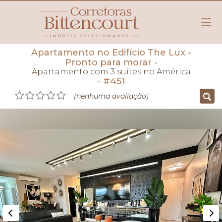
Apartamento no Edifício The Lux
-
Pronto para morar
-
Apartamento com 3 suítes no América
-
#451
(nenhuma avaliação)