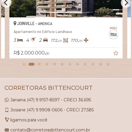
JOINVILLE -
AMÉRICA
#662
Apartamento no Edifício Landhaus
3
4
2
172,
170,
00
00
R$ 2.000.000,
00
CORRETORAS BITTENCOURT
Janaina
(47)
9.9157-8597 - CRECI 36.695
Josiane
(47)
9.9908-0606 - CRECI 27.585
ligamos para você
contato@corretorasbittencourt.com.br