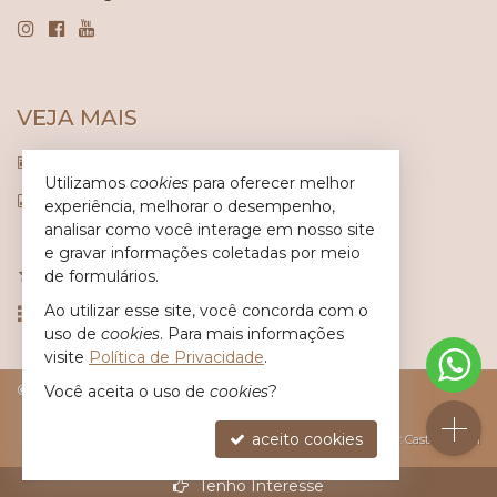
VEJA MAIS
receba nosso newsletter
Utilizamos
cookies
para oferecer melhor
indicadores financeiros
experiência, melhorar o desempenho,
analisar como você interage em nosso site
cadastre seu imóvel
e gravar informações coletadas por meio
imóveis favoritos
de formulários.
Ao utilizar esse site, você concorda com o
mapa de imóveis
uso de
cookies
. Para mais informações
visite
Política de Privacidade
.
©
2026
CRECI/SC 6.617-J
Política de Privacidade
Você aceita o uso de
cookies
?
aceito cookies
Site para imobiliárias
: Castel Digital
Tenho Interesse