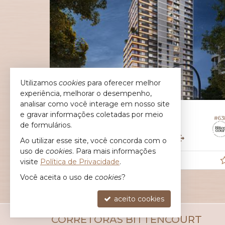
Utilizamos
cookies
para oferecer melhor
experiência, melhorar o desempenho,
analisar como você interage em nosso site
JOINVILLE -
ATIRADORES
e gravar informações coletadas por meio
#617
Apartamento no Edifício Platinum
de formulários.
4
5
5
,
352,
250,
73
75
Ao utilizar esse site, você concorda com o
00
uso de
cookies
. Para mais informações
R$ 2.570.000,
visite
Política de Privacidade
.
00
Você aceita o uso de
cookies
?
aceito cookies
CORRETORAS BITTENCOURT