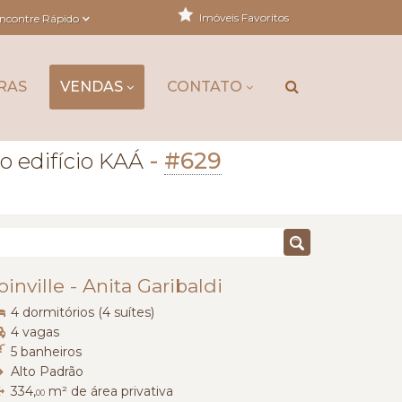
Imóveis Favoritos
ncontre Rápido
RAS
VENDAS
CONTATO
-
#629
 edifício KAÁ
oinville
-
Anita Garibaldi
4 dormitórios (4 suítes)
4 vagas
5 banheiros
Alto Padrão
334,
m² de área privativa
00