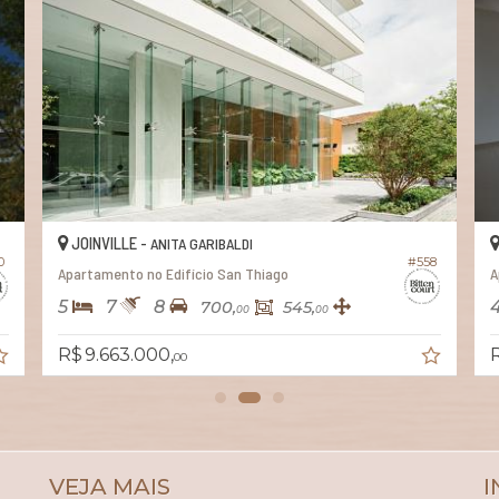
JOINVILLE -
ANITA GARIBALDI
#244
#618
Apartamento no Edifício Kaá
3
4
2
186,
162,
00
00
R$ 2.077.000,
00
VEJA MAIS
I