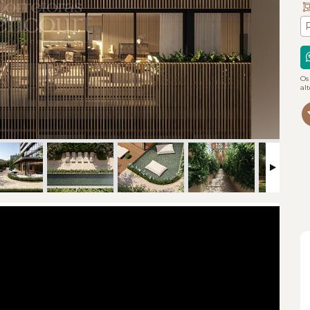
Os
al