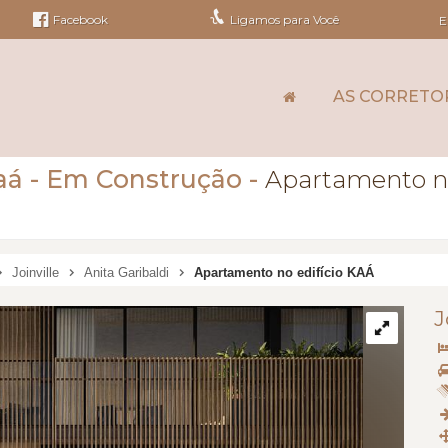
Facebook
Ligamos para Você
E
AS CORRETO
aá
- Em Construção
-
Apartamento no
Joinville
Anita Garibaldi
Apartamento no edifício KAÁ
J