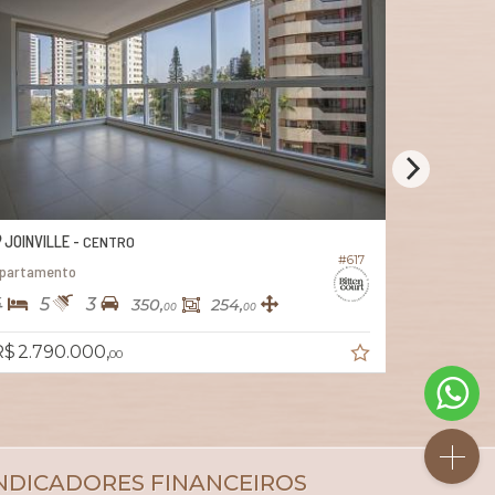
JOINVILLE -
ATIRADORES
#658
Apartamento no Edifício Flower Park
3
3
3
350,
202,
00
00
R$ 2.750.000,
00
NDICADORES
FINANCEIROS