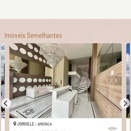
Imóveis Semelhantes
JOINVILLE -
AMÉRICA
84
#745