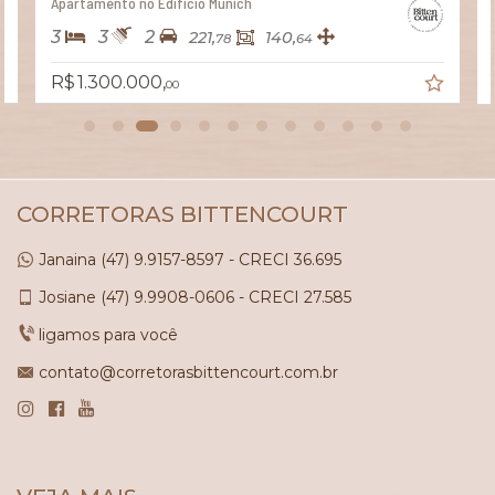
Apartamento no Edifício Fg 114
3
3
2
150,
114,
00
00
R$ 1.299.000,
00
CORRETORAS BITTENCOURT
Janaina
(47)
9.9157-8597 - CRECI 36.695
Josiane
(47)
9.9908-0606 - CRECI 27.585
ligamos para você
contato@corretorasbittencourt.com.br