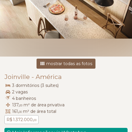
mostrar todas as fotos
Joinville
-
América
3 dormitórios (3 suítes)
2 vagas
4 banheiros
137,
m² de área privativa
00
161,
m² de área total
00
R$ 1.372.000,
00