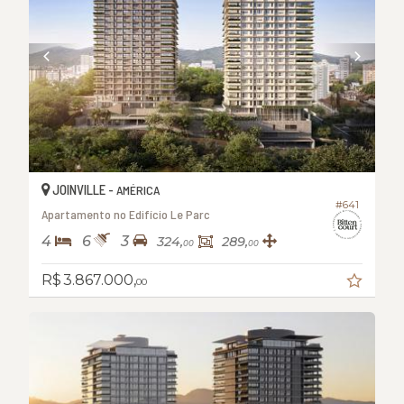
JOINVILLE -
AMÉRICA
#641
Apartamento no Edifício Le Parc
4
6
3
324,
289,
00
00
R$ 3.867.000,
00