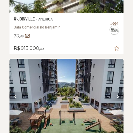
JOINVILLE -
AMÉRICA
#664
Sala Comercial no Benjamin
70,
00
R$ 913.000,
00