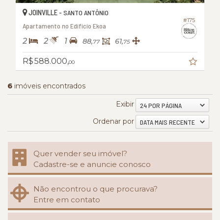
JOINVILLE -
SANTO ANTÔNIO
#175
Apartamento no Edifício Ekoa
2
2
1
88,
61,
77
75
R$ 588.000,
00
6
imóveis encontrados
Exibir
24 POR PÁGINA
Ordenar por
DATA MAIS RECENTE
Quer vender seu imóvel?
Cadastre-se e anuncie conosco
Não encontrou o que procurava?
Entre em contato