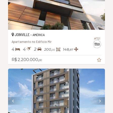
JOINVILLE -
AMÉRICA
#721
Apartamento no Edifício Mir
4
4
2
200,
148,
87
00
R$ 2.200.000,
00