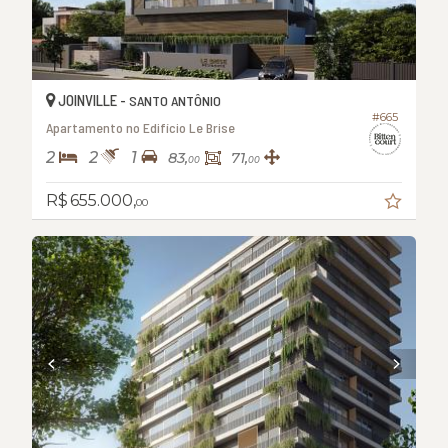
JOINVILLE -
SANTO ANTÔNIO
#665
Apartamento no Edifício Le Brise
2
2
1
83,
71,
00
00
R$ 655.000,
00