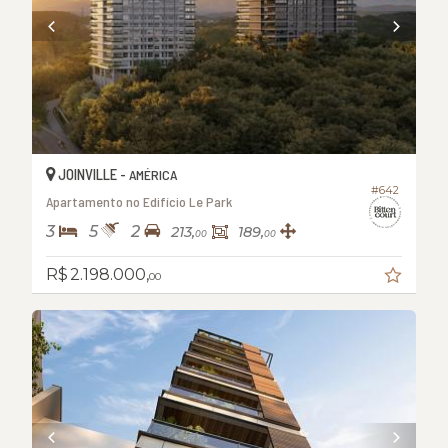
JOINVILLE -
AMÉRICA
#642
Apartamento no Edifício Le Park
3
5
2
213,
189,
00
00
R$ 2.198.000,
00